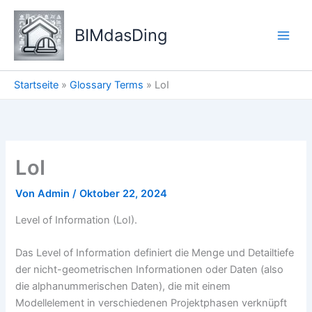
Zum
Inhalt
BIMdasDing
springen
Startseite
»
Glossary Terms
»
LoI
LoI
Von
Admin
/
Oktober 22, 2024
Level of Information (LoI).
Das Level of Information definiert die Menge und Detailtiefe
der nicht-geometrischen Informationen oder Daten (also
die alphanummerischen Daten), die mit einem
Modellelement in verschiedenen Projektphasen verknüpft